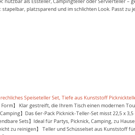
nutzbar als Essteller, Campingteller oder Servierteller – gee
apelbar, platzsparend und im schlichten Look. Passt zu jed
echliches Speiseteller Set, Tiefe aus Kunststoff Picknicktelle
le Form】 Klar gestreift, die Ihrem Tisch einen modernen Touc
amping】Das 6er-Pack Picknick-Teller-Set misst 22,5 x 3,5 cm
bare Sets】Ideal für Partys, Picknick, Camping, zu Hause, i
cht zu reinigen】 Teller und Schüsselset aus Kunststoff für