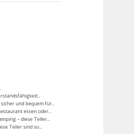
.
standsfähigkeit...
 sicher und bequem für...
Restaurant essen oder...
mping – diese Teller...
e Teller sind so...