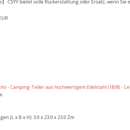
 CSYY bietet volle Rückerstattung oder Ersatz, wenn Sie ei
 EUR
m) - Camping-Teller aus hochwertigem Edelstahl (18/8) - Leb
m
 (L x B x H): 3.0 x 23.0 x 23.0 Zm