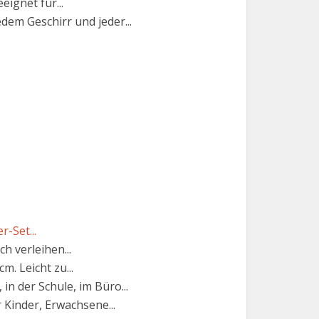
ignet für...
em Geschirr und jeder...
r-Set...
h verleihen...
. Leicht zu...
n der Schule, im Büro...
 Kinder, Erwachsene...