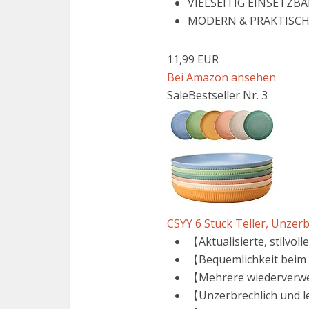
VIELSEITIG EINSETZBAR: 
MODERN & PRAKTISCH: st
11,99 EUR
Bei Amazon ansehen
Sale
Bestseller Nr. 3
CSYY 6 Stück Teller, Unzerbr
【Aktualisierte, stilvol
【Bequemlichkeit beim C
【Mehrere wiederverwend
【Unzerbrechlich und lei