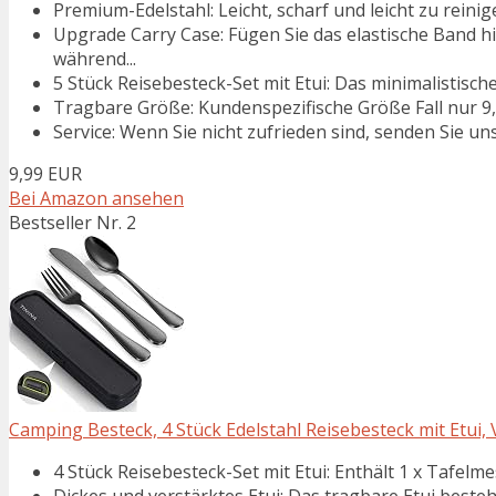
Premium-Edelstahl: Leicht, scharf und leicht zu reinige
Upgrade Carry Case: Fügen Sie das elastische Band h
während...
5 Stück Reisebesteck-Set mit Etui: Das minimalistisc
Tragbare Größe: Kundenspezifische Größe Fall nur 9,0x
Service: Wenn Sie nicht zufrieden sind, senden Sie un
9,99 EUR
Bei Amazon ansehen
Bestseller Nr. 2
Camping Besteck, 4 Stück Edelstahl Reisebesteck mit Etui, 
4 Stück Reisebesteck-Set mit Etui: Enthält 1 x Tafelmes
Dickes und verstärktes Etui: Das tragbare Etui besteht 