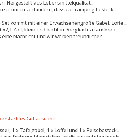
n. Hergestellt aus Lebensmittelqualität...
inzu, um zu verhindern, dass das camping besteck
he Set kommt mit einer Erwachsenengröße Gabel, Löffel...
2,1 Zoll, klein und leicht im Vergleich zu anderen...
s eine Nachricht und wir werden freundlichen...
Verstärktes Gehäuse mit...
ser, 1 x Tafelgabel, 1 x Löffel und 1 x Reisebesteck...
aus festeren Materialien, ist dicker und stabiler als...