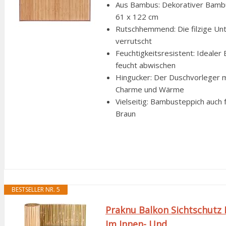
Aus Bambus: Dekorativer Bambus
61 x 122 cm
Rutschhemmend: Die filzige Unte
verrutscht
Feuchtigkeitsresistent: Ideale
feucht abwischen
Hingucker: Der Duschvorleger m
Charme und Wärme
Vielseitig: Bambusteppich auch 
Braun
BESTSELLER NR. 5
Praknu Balkon Sichtschutz H
Im Innen- Und...