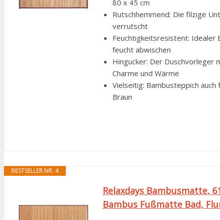
80 x 45 cm
Rutschhemmend: Die filzige Unte
verrutscht
Feuchtigkeitsresistent: Ideale
feucht abwischen
Hingucker: Der Duschvorleger m
Charme und Wärme
Vielseitig: Bambusteppich auch 
Braun
BESTSELLER NR. 4
Relaxdays Bambusmatte, 61x
Bambus Fußmatte Bad, Flur.