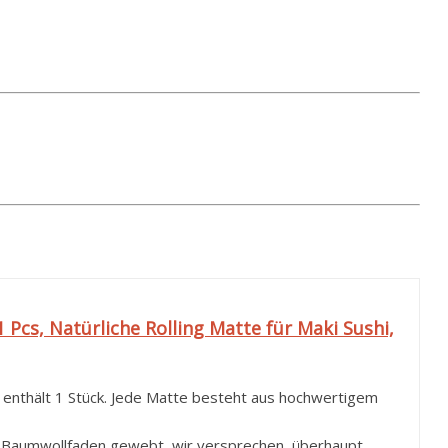
Pcs, Natürliche Rolling Matte für Maki Sushi,
enthält 1 Stück. Jede Matte besteht aus hochwertigem
s Baumwollfaden gewebt, wir versprechen, überhaupt