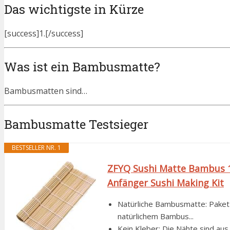
Das wichtigste in Kürze
[success]1.[/success]
Was ist ein Bambusmatte?
Bambusmatten sind…
Bambusmatte Testsieger
BESTSELLER NR. 1
ZFYQ Sushi Matte Bambus 1 
Anfänger Sushi Making Kit
Natürliche Bambusmatte: Paket 
natürlichem Bambus...
Kein Kleber: Die Nähte sind au