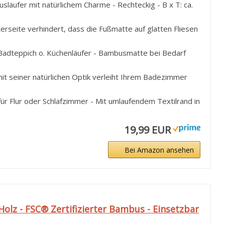
läufer mit natürlichem Charme - Rechteckig - B x T: ca.
rseite verhindert, dass die Fußmatte auf glatten Fliesen
r Badteppich o. Küchenläufer - Bambusmatte bei Bedarf
it seiner natürlichen Optik verleiht Ihrem Badezimmer
für Flur oder Schlafzimmer - Mit umlaufendem Textilrand in
19,99 EUR
Bei Amazon ansehen
olz - FSC® Zertifizierter Bambus - Einsetzbar