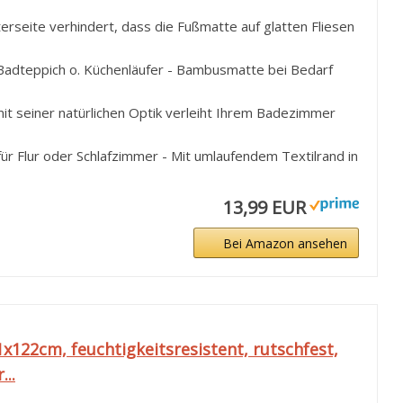
rseite verhindert, dass die Fußmatte auf glatten Fliesen
r Badteppich o. Küchenläufer - Bambusmatte bei Bedarf
it seiner natürlichen Optik verleiht Ihrem Badezimmer
für Flur oder Schlafzimmer - Mit umlaufendem Textilrand in
13,99 EUR
Bei Amazon ansehen
122cm, feuchtigkeitsresistent, rutschfest,
..