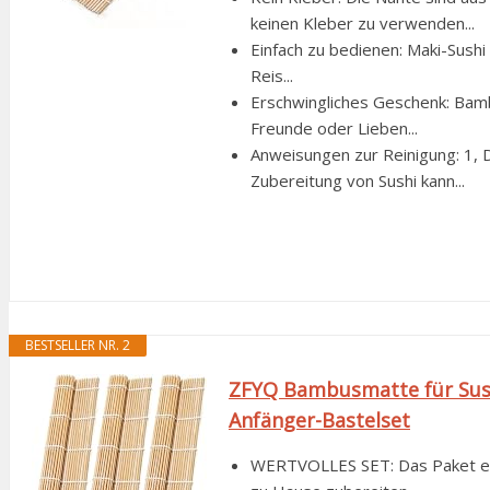
keinen Kleber zu verwenden...
Einfach zu bedienen: Maki-Sushi 
Reis...
Erschwingliches Geschenk: Bamb
Freunde oder Lieben...
Anweisungen zur Reinigung: 1, D
Zubereitung von Sushi kann...
BESTSELLER NR. 2
ZFYQ Bambusmatte für Sushi
Anfänger-Bastelset
WERTVOLLES SET: Das Paket enth