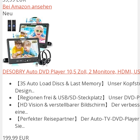
Bei Amazon ansehen
Neu
DESOBRY Auto DVD Player 10,5 Zoll, 2 Monitore, HDMI, U
【3S Auto Load Discs & Last Memory】 Unser Kopfstü
Design...
【Regionen frei & USB/SD-Steckplatz】 Unser DVD-Playe
【HD Vision & verstellbarer Bildschirm】 Der verbess
eine...
【Perfekter Reisepartner】 Der Auto-TV-DVD-Player w
Sie...
199,99 EUR