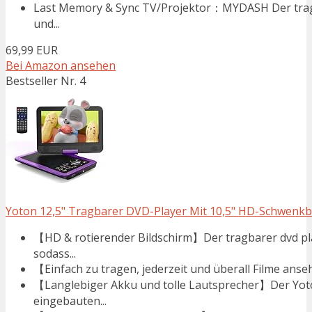
Last Memory & Sync TV/Projektor：MYDASH Der tragb
und...
69,99 EUR
Bei Amazon ansehen
Bestseller Nr. 4
Yoton 12,5" Tragbarer DVD-Player Mit 10,5" HD-Schwenkbil
【HD & rotierender Bildschirm】Der tragbarer dvd pla
sodass...
【Einfach zu tragen, jederzeit und überall Filme anseh
【Langlebiger Akku und tolle Lautsprecher】Der Yoto
eingebauten...