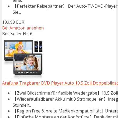
eine...
【Perfekter Reisepartner】 Der Auto-TV-DVD-Player w
Sie...
199,99 EUR
Bei Amazon ansehen
Bestseller Nr. 6
Arafuna Tragbarer DVD Player Auto 10,5 Zoll Doppelbilds
【Zwei Bildschirme für flexible Wiedergabe】10,5 Zoll 
【Wiederaufladbarer Akku mit 3 Stromquellen】Integr
Stunden...
【Region Free & breite Medienkompatibilität】Unterst
【Einfache Montage an der Kopfstütze】Dank der mitg