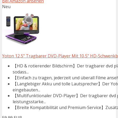
Bei Amazon ansehen
Neu
Yoton 12,5" Tragbarer DVD-Player Mit 10,5" HD-Schwenkbil
【HD & rotierender Bildschirm】Der tragbarer dvd pla
sodass...
【Einfach zu tragen, jederzeit und überall Filme anseh
【Langlebiger Akku und tolle Lautsprecher】Der Yoto
eingebauten...
【Multifunktionaler DVD-Player】Der tragbarer dvd p
leistungsstarke...
【Breite Kompatibilität und Premium-Service】Zusätzl
59,99 EUR