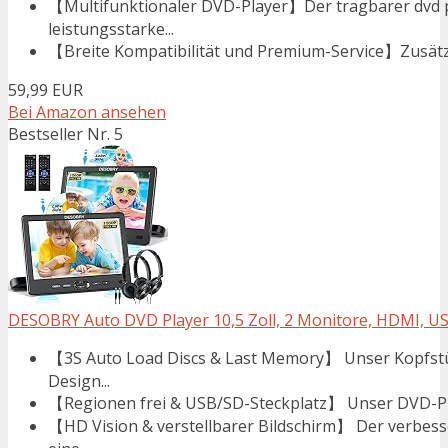
【Multifunktionaler DVD-Player】Der tragbarer dvd p
leistungsstarke...
【Breite Kompatibilität und Premium-Service】Zusätzl
59,99 EUR
Bei Amazon ansehen
Bestseller Nr. 5
DESOBRY Auto DVD Player 10,5 Zoll, 2 Monitore, HDMI, U
【3S Auto Load Discs & Last Memory】 Unser Kopfstü
Design...
【Regionen frei & USB/SD-Steckplatz】 Unser DVD-Playe
【HD Vision & verstellbarer Bildschirm】 Der verbess