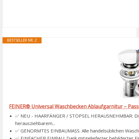
BESTSELLER NR. 2
FEINER® Universal Waschbecken Ablaufgarnitur – Passe
✅ NEU - HAARFÄNGER / STÖPSEL HERAUSNEHMBAR: Die Fe
herausziehbarem...
✅ GENORMTES EINBAUMASS: Alle handelsüblichen Waschti
✅ EINFACHER EINBAU: Dank mitgelieferter bebilderter Ein