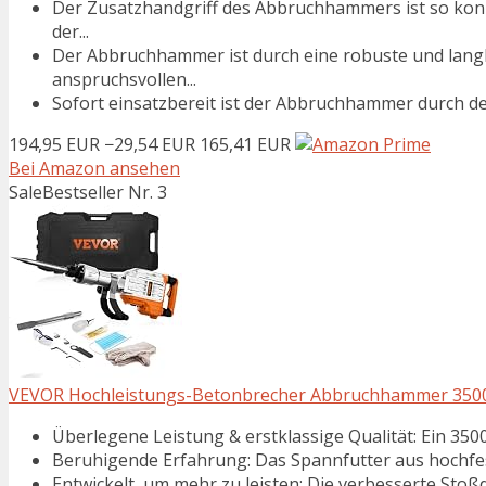
Der Zusatzhandgriff des Abbruchhammers ist so konzip
der...
Der Abbruchhammer ist durch eine robuste und langl
anspruchsvollen...
Sofort einsatzbereit ist der Abbruchhammer durch den 
194,95 EUR
−29,54 EUR
165,41 EUR
Bei Amazon ansehen
Sale
Bestseller Nr. 3
VEVOR Hochleistungs-Betonbrecher Abbruchhammer 3500 W
Überlegene Leistung & erstklassige Qualität: Ein 3500 
Beruhigende Erfahrung: Das Spannfutter aus hochfes
Entwickelt, um mehr zu leisten: Die verbesserte St