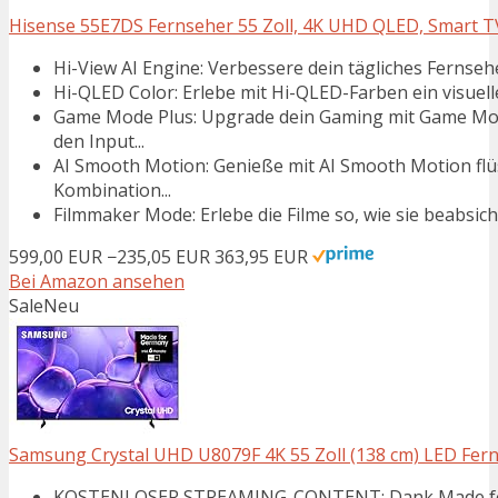
Hisense 55E7DS Fernseher 55 Zoll, 4K UHD QLED, Smart TV,
Hi-View AI Engine: Verbessere dein tägliches Fernsehe
Hi-QLED Color: Erlebe mit Hi-QLED-Farben ein visuelles
Game Mode Plus: Upgrade dein Gaming mit Game Mod
den Input...
AI Smooth Motion: Genieße mit AI Smooth Motion flü
Kombination...
Filmmaker Mode: Erlebe die Filme so, wie sie beabsich
599,00 EUR
−235,05 EUR
363,95 EUR
Bei Amazon ansehen
Sale
Neu
Samsung Crystal UHD U8079F 4K 55 Zoll (138 cm) LED Ferns
KOSTENLOSER STREAMING-CONTENT: Dank Made for G