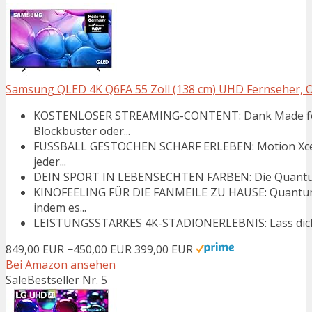
Samsung QLED 4K Q6FA 55 Zoll (138 cm) UHD Fernseher, Opt
KOSTENLOSER STREAMING-CONTENT: Dank Made for G
Blockbuster oder...
FUSSBALL GESTOCHEN SCHARF ERLEBEN: Motion Xcelera
jeder...
DEIN SPORT IN LEBENSECHTEN FARBEN: Die Quantum-D
KINOFEELING FÜR DIE FANMEILE ZU HAUSE: Quantum 
indem es...
LEISTUNGSSTARKES 4K-STADIONERLEBNIS: Lass dich be
849,00 EUR
−450,00 EUR
399,00 EUR
Bei Amazon ansehen
Sale
Bestseller Nr. 5