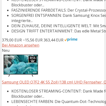
Blockbuster oder...
FASZINIERENDE FARBDETAILS: Der Crystal-Prozessor 4K
SORGENFREI ENTSPANNEN: Dank Samsung Knox Securi
integrierte...
DEIN ZUHAUSE, DEINE INTELLIGENTE WELT: Mit SmartTh
DESIGN TRIFFT ENTERTAINMENT: Das edle Metal Stream
379,00 EUR
−15,56 EUR
363,44 EUR
Bei Amazon ansehen
Neu
Samsung QLED Q7F2 4K 55 Zoll (138 cm) UHD Fernseher, Q4
KOSTENLOSER STREAMING-CONTENT: Dank Made for G
Blockbuster oder...
LEBENSECHTE FARBEN: Die Quantum-Dot-Technologie 