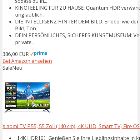
sodass du in...
KINOFEELING FÜR ZU HAUSE: Quantum HDR verwandelt
unglaublich...
DIE INTELLIGENZ HINTER DEM BILD: Erlebe, wie der
Bild, Ton...
DEIN PERSÖNLICHES, SICHERES KUNSTMUSEUM: Verwan
private...
386,00 EUR
Bei Amazon ansehen
Sale
Neu
Xiaomi TV F 55, 55 Zoll (140 cm), 4K UHD, Smart TV, Fire O
【4K HDR10】Genießen Sie Ihre Lieblingsinhalte in kris