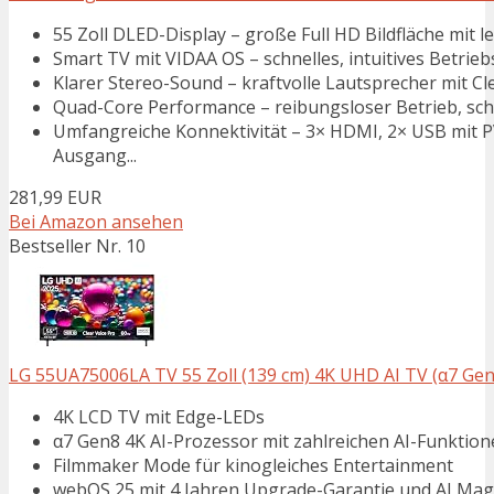
55 Zoll DLED-Display – große Full HD Bildfläche mit l
Smart TV mit VIDAA OS – schnelles, intuitives Betrie
Klarer Stereo-Sound – kraftvolle Lautsprecher mit Cle
Quad-Core Performance – reibungsloser Betrieb, schn
Umfangreiche Konnektivität – 3× HDMI, 2× USB mit 
Ausgang...
281,99 EUR
Bei Amazon ansehen
Bestseller Nr. 10
LG 55UA75006LA TV 55 Zoll (139 cm) 4K UHD AI TV (α7 Gen8
4K LCD TV mit Edge-LEDs
α7 Gen8 4K AI-Prozessor mit zahlreichen AI-Funktion
Filmmaker Mode für kinogleiches Entertainment
webOS 25 mit 4 Jahren Upgrade-Garantie und AI Ma